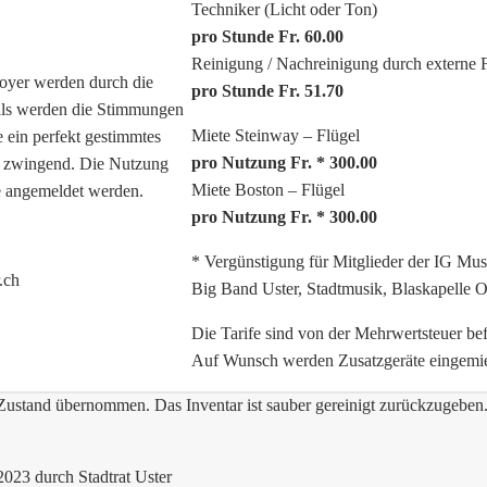
Techniker (Licht oder Ton)
pro Stunde Fr. 60.00
Reinigung / Nachreinigung durch externe
Foyer werden durch die
pro Stunde Fr. 51.70
alls werden die Stimmungen
Miete Steinway – Flügel
e ein perfekt gestimmtes
pro Nutzung Fr. * 300.00
g zwingend. Die Nutzung
Miete Boston – Flügel
te angemeldet werden.
pro Nutzung Fr. * 300.00
* Vergünstigung für Mitglieder der IG Mu
.ch
Big Band Uster, Stadtmusik, Blaskapelle O
Die Tarife sind von der Mehrwertsteuer befr
Auf Wunsch werden Zusatzgeräte eingemiet
ustand übernommen. Das Inventar ist sauber gereinigt zurückzugeben
2023 durch Stadtrat Uster